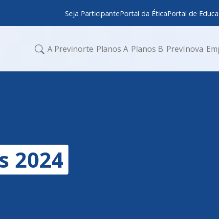
Seja Participante
Portal da Ética
Portal de Educa
A Previnorte
Planos A
Planos B
PrevInova
Em
as 2024