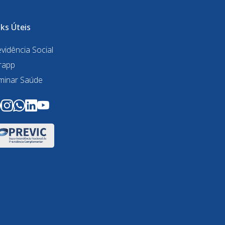
nks Úteis
vidência Social
rapp
minar Saúde