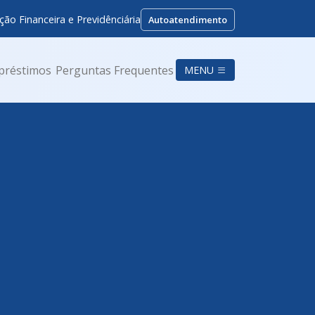
ção Financeira e Previdênciária
Autoatendimento
préstimos
Perguntas Frequentes
MENU