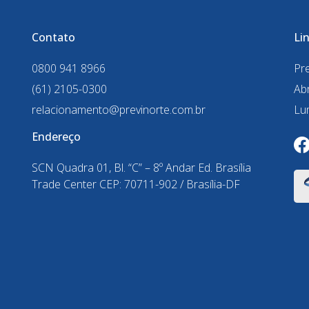
Contato
Li
0800 941 8966
Pre
(61) 2105-0300
Ab
relacionamento@previnorte.com.br
Lu
Endereço
a
SCN Quadra 01, Bl. “C” – 8º Andar Ed. Brasília
Trade Center CEP: 70711-902 / Brasília-DF