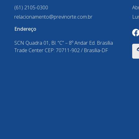
(61) 2105-0300
Ab
relacionamento@previnorte.com.br
Lu
Endereço
a
SCN Quadra 01, Bl. “C” – 8º Andar Ed. Brasília
Trade Center CEP: 70711-902 / Brasília-DF