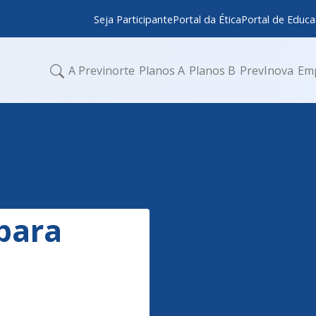
Seja Participante
Portal da Ética
Portal de Educa
A Previnorte
Planos A
Planos B
PrevInova
Em
para